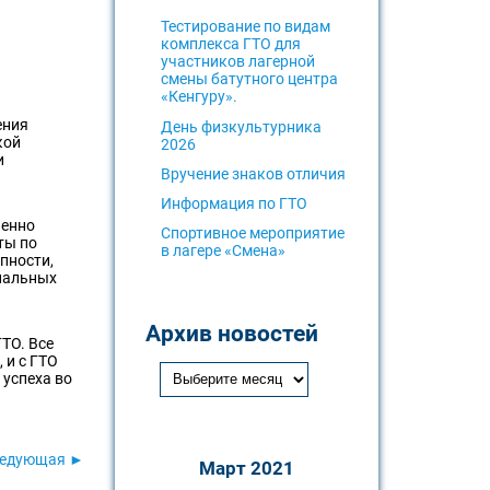
Тестирование по видам
комплекса ГТО для
участников лагерной
смены батутного центра
«Кенгуру».
ения
День физкультурника
кой
2026
и
Вручение знаков отличия
Информация по ГТО
пенно
Спортивное мероприятие
ты по
в лагере «Смена»
пности,
ональных
Архив новостей
ТО. Все
 и с ГТО
 успеха во
едующая ►
Март 2021