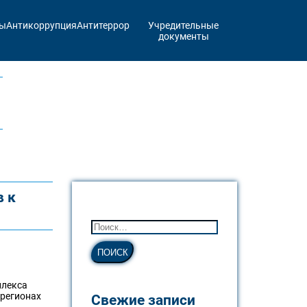
ты
Антикоррупция
Антитеррор
Учредительные
документы
в к
плекса
 регионах
Свежие записи