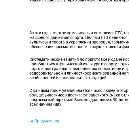
За эти годы многое поменялось в комплексе ГТО, н
массового движения спорта. Целями ГТО являютс
культуры и спорта в укреплении здоровья, гармони
обеспечении преемственности в осуществлении физ
Систематические занятия по подготовке и сдаче н
приобщаться к физической культуре и спорту, подн
подготовке граждан к выполнению нормативов и тр
оздоровительной и личностно­ориентированной нап
особенностей и национальных традиций.
С каждым годом увеличивается число людей, котор
больше участников достигают заветного Знака отлич
нам всем взбодриться! Всех поздравляем с 90-лети
всех начинаниях!
◄ Предыдущая