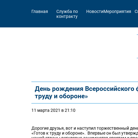
Главная
Служба по
Новости
Мероприятия
С
контракту
День рождения Всероссийского 
труду и обороне»
11 марта 2021 в 21:10
Дорогие друзья, вот и наступил торжественный де
«Готов к труду и обороне». Впервые он был утвержд
нашей страны регулярно занимаются спортом и про