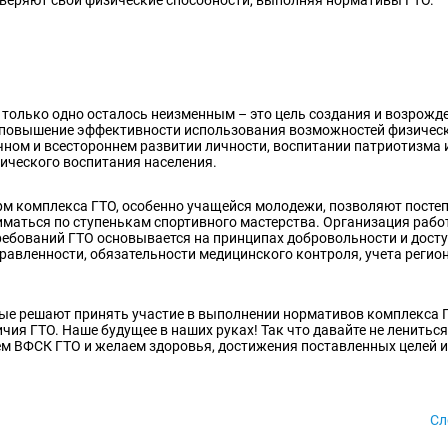
о только одно осталось неизменным – это цель создания и возрожд
я повышение эффективности использования возможностей физичес
чном и всестороннем развитии личности, воспитании патриотизма 
ического воспитания населения.
орм комплекса ГТО, особенно учащейся молодежи, позволяют посте
иматься по ступенькам спортивного мастерства. Организация рабо
ебований ГТО основывается на принципах добровольности и досту
равленности, обязательности медицинского контроля, учета реги
ые решают принять участие в выполнении нормативов комплекса Г
ия ГТО. Наше будущее в наших руках! Так что давайте не лениться,
ем ВФСК ГТО и желаем здоровья, достижения поставленных целей и
Сл