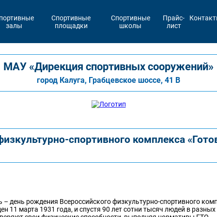
портивные
Спортивные
Спортивные
Прайс-
Контак
залы
площадки
школы
лист
МАУ «Дирекция спортивных сооружений»
город Калуга, Грабцевское шоссе, 41 В
физкультурно-спортивного комплекса «Гото
нь – день рождения Всероссийского физкультурно-спортивного ком
ен 11 марта 1931 года, и спустя 90 лет сотни тысяч людей в разных
веряют свои физические способности, выполняя нормативы ГТО.