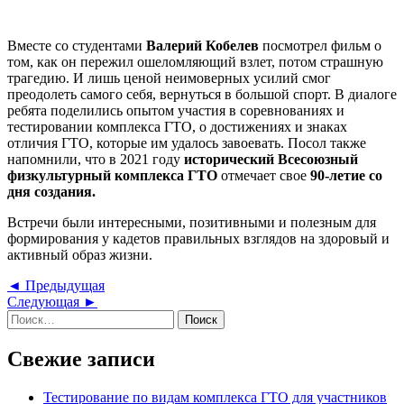
Вместе со студентами
Валерий Кобелев
посмотрел фильм о
том, как он пережил ошеломляющий взлет, потом страшную
трагедию. И лишь ценой неимоверных усилий смог
преодолеть самого себя, вернуться в большой спорт. В диалоге
ребята поделились опытом участия в соревнованиях и
тестировании комплекса ГТО, о достижениях и знаках
отличия ГТО, которые им удалось завоевать. Посол также
напомнили, что в 2021 году
исторический Всесоюзный
физкультурный комплекса
ГТО
отмечает свое
90-летие со
дня создания.
Встречи были интересными, позитивными и полезным для
формирования у кадетов правильных взглядов на здоровый и
активный образ жизни.
Навигация
Предыдущая
◄ Предыдущая
Следующая
запись
Следующая ►
по
Найти:
запись
записям
Свежие записи
Тестирование по видам комплекса ГТО для участников