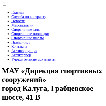
Главная
Служба по контракту
Новости
Мероприятия
Спортивные залы
Спортивные площадки
Спортивные школы
Прайс-лист
Контакты
Антикоррупция
Антитеррор
Учредительные документы
МАУ «Дирекция спортивных
сооружений»
город Калуга, Грабцевское
шоссе, 41 В