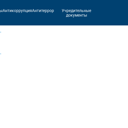
ты
Антикоррупция
Антитеррор
Учредительные
документы