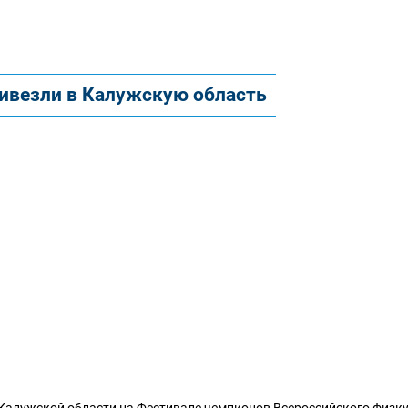
ривезли в Калужскую область
й Калужской области на Фестивале чемпионов Всероссийского физк