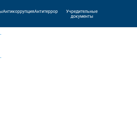
ты
Антикоррупция
Антитеррор
Учредительные
документы