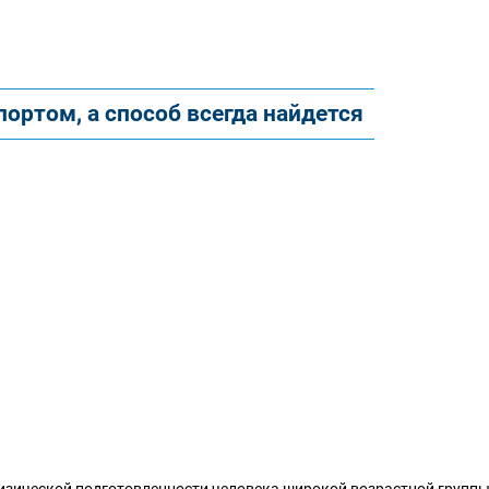
ортом, а способ всегда найдется
зической подготовленности человека широкой возрастной группы 