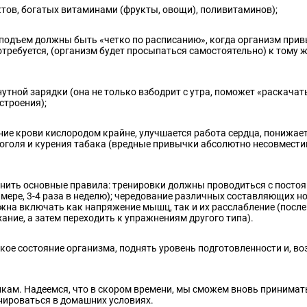
тов, богатых витаминами (фрукты, овощи), поливитаминов);
 подъем должны быть «четко по расписанию», когда организм прив
требуется, (организм будет просыпаться самостоятельно) к тому 
тной зарядки (она не только взбодрит с утра, поможет «раскачать
строения);
ние крови кислородом крайне, улучшается работа сердца, понижае
лкоголя и курения табака (вредные привычки абсолютно несовмест
мнить основные правила: тренировки должны проводиться с посто
й мере, 3-4 раза в неделю); чередование различных составляющих н
лжна включать как напряжение мышц, так и их расслабление (после
хание, а затем переходить к упражнениям другого типа).
ое состояние организма, поднять уровень подготовленности и, в
кам. Надеемся, что в скором времени, мы сможем вновь принимат
нироваться в домашних условиях.