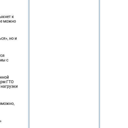
ыкнет к
же можно
ся», но и
тся
имы с
янной
орм ГТО
 нагрузки
озможно,
ь