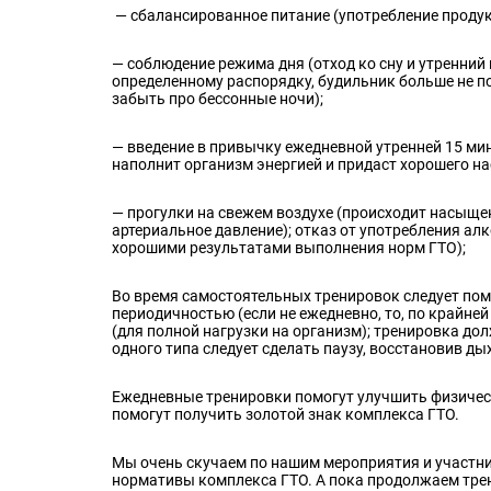
— сбалансированное питание (употребление продук
— соблюдение режима дня (отход ко сну и утренний
определенному распорядку, будильник больше не по
забыть про бессонные ночи);
— введение в привычку ежедневной утренней 15 мину
наполнит организм энергией и придаст хорошего на
— прогулки на свежем воздухе (происходит насыще
артериальное давление); отказ от употребления а
хорошими результатами выполнения норм ГТО);
Во время самостоятельных тренировок следует по
периодичностью (если не ежедневно, то, по крайне
(для полной нагрузки на организм); тренировка до
одного типа следует сделать паузу, восстановив ды
Ежедневные тренировки помогут улучшить физическ
помогут получить золотой знак комплекса ГТО.
Мы очень скучаем по нашим мероприятия и участни
нормативы комплекса ГТО. А пока продолжаем тре