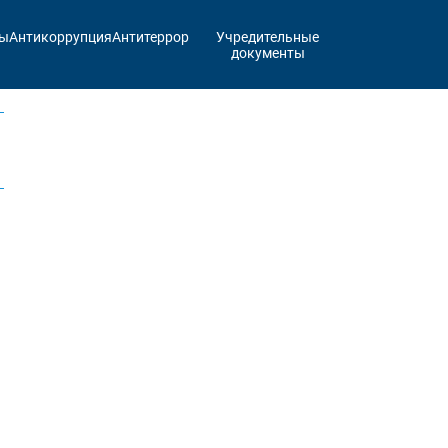
ты
Антикоррупция
Антитеррор
Учредительные
документы