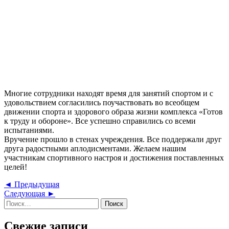
Многие сотрудники находят время для занятий спортом и с
удовольствием согласились поучаствовать во всеобщем
движении спорта и здорового образа жизни комплекса «Готов
к труду и обороне». Все успешно справились со всеми
испытаниями.
Вручение прошло в стенах учреждения. Все поддержали друг
друга радостными аплодисментами. Желаем нашим
участникам спортивного настроя и достижения поставленных
целей!
Навигация
Предыдущая
◄ Предыдущая
Следующая
запись
Следующая ►
по
Найти:
запись
записям
Свежие записи