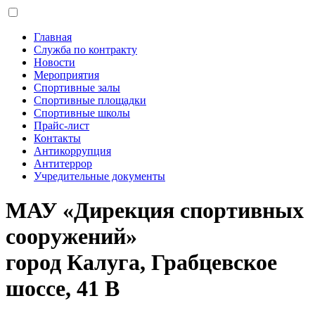
Главная
Служба по контракту
Новости
Мероприятия
Спортивные залы
Спортивные площадки
Спортивные школы
Прайс-лист
Контакты
Антикоррупция
Антитеррор
Учредительные документы
МАУ «Дирекция спортивных
сооружений»
город Калуга, Грабцевское
шоссе, 41 В